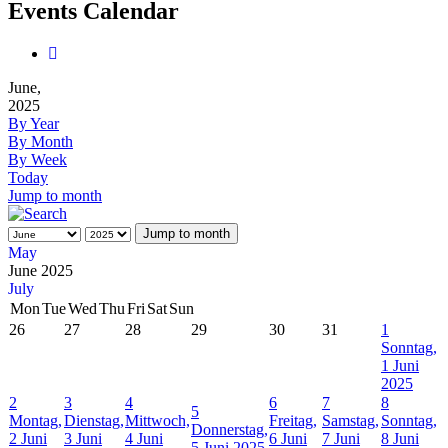
Events Calendar
June,
2025
By Year
By Month
By Week
Today
Jump to month
Jump to month
May
June 2025
July
Mon
Tue
Wed
Thu
Fri
Sat
Sun
26
27
28
29
30
31
1
Sonntag,
1 Juni
2025
2
3
4
6
7
8
5
Montag,
Dienstag,
Mittwoch,
Freitag,
Samstag,
Sonntag,
Donnerstag,
2 Juni
3 Juni
4 Juni
6 Juni
7 Juni
8 Juni
5 Juni 2025