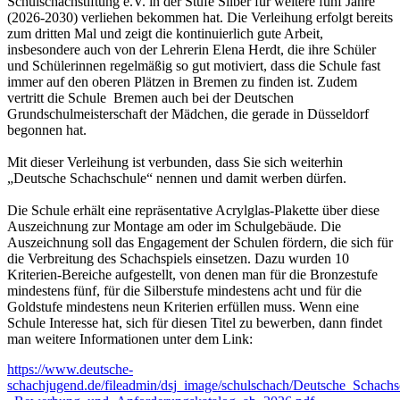
Schulschachstiftung e.V. in der Stufe Silber für weitere fünf Jahre
(2026-2030) verliehen bekommen hat. Die Verleihung erfolgt bereits
zum dritten Mal und zeigt die kontinuierlich gute Arbeit,
insbesondere auch von der Lehrerin Elena Herdt, die ihre Schüler
und Schülerinnen regelmäßig so gut motiviert, dass die Schule fast
immer auf den oberen Plätzen in Bremen zu finden ist. Zudem
vertritt die Schule Bremen auch bei der Deutschen
Grundschulmeisterschaft der Mädchen, die gerade in Düsseldorf
begonnen hat.
Mit dieser Verleihung ist verbunden, dass Sie sich weiterhin
„Deutsche Schachschule“ nennen und damit werben dürfen.
Die Schule erhält eine repräsentative Acrylglas-Plakette über diese
Auszeichnung zur Montage am oder im Schulgebäude. Die
Auszeichnung soll das Engagement der Schulen fördern, die sich für
die Verbreitung des Schachspiels einsetzen. Dazu wurden 10
Kriterien-Bereiche aufgestellt, von denen man für die Bronzestufe
mindestens fünf, für die Silberstufe mindestens acht und für die
Goldstufe mindestens neun Kriterien erfüllen muss. Wenn eine
Schule Interesse hat, sich für diesen Titel zu bewerben, dann findet
man weitere Informationen unter dem Link:
https://www.deutsche-
schachjugend.de/fileadmin/dsj_image/schulschach/Deutsche_Schachsc