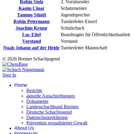
Robin Stolz
2. Vorsitzender
Kasim Cinar
Schatzmeister
Tammo Stindt
Jugendsprecher
Robin Petermann
Turnierleiter Einzel
Joachim Kropp
Schulschach
Luc Eitel
Beauftragter für Öffentlichkeitsarbeit
Vorstand
Vorstand
Noah Johann auf der Heide
Turnierleiter Mannschaft
© 2026 Bremer Schachjugend
Sign In
Home
Berichte
aktuelle Ausschreibungen
Dokumente
Landesschachbund Bremen
Deutsche Schachjugend
Datenschutzerklärung
Prävention sexualisierter Gewalt
About Us
Impressum