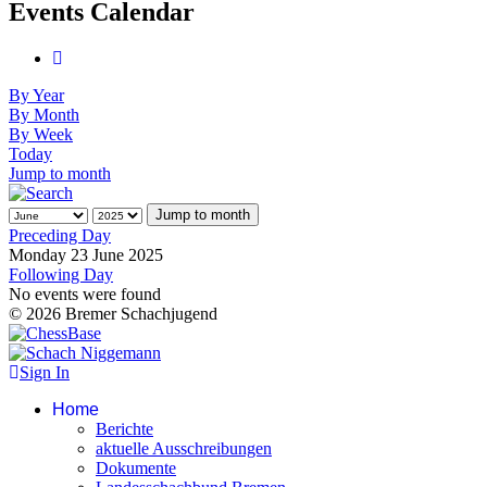
Events Calendar
By Year
By Month
By Week
Today
Jump to month
Jump to month
Preceding Day
Monday 23 June 2025
Following Day
No events were found
© 2026 Bremer Schachjugend
Sign In
Home
Berichte
aktuelle Ausschreibungen
Dokumente