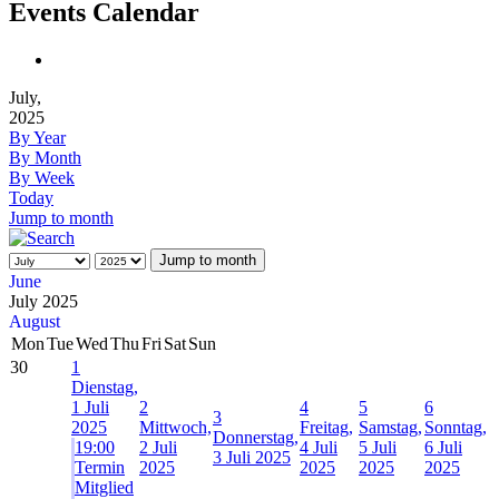
Events Calendar
July,
2025
By Year
By Month
By Week
Today
Jump to month
Jump to month
June
July 2025
August
Mon
Tue
Wed
Thu
Fri
Sat
Sun
30
1
Dienstag,
1 Juli
2
4
5
6
3
2025
Mittwoch,
Freitag,
Samstag,
Sonntag,
Donnerstag,
19:00
2 Juli
4 Juli
5 Juli
6 Juli
3 Juli 2025
Termin
2025
2025
2025
2025
Mitglied