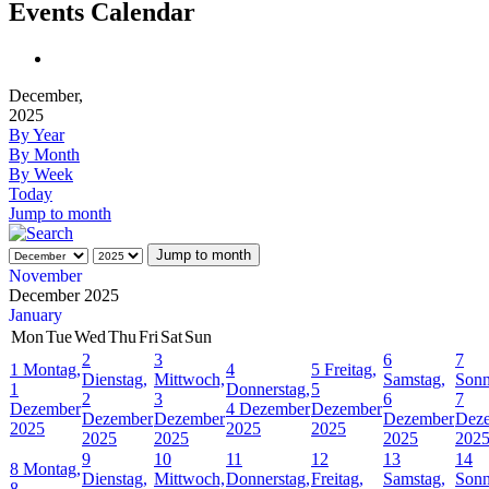
Events Calendar
December,
2025
By Year
By Month
By Week
Today
Jump to month
Jump to month
November
December 2025
January
Mon
Tue
Wed
Thu
Fri
Sat
Sun
2
3
6
7
1
Montag,
4
5
Freitag,
Dienstag,
Mittwoch,
Samstag,
Sonn
1
Donnerstag,
5
2
3
6
7
Dezember
4 Dezember
Dezember
Dezember
Dezember
Dezember
Dez
2025
2025
2025
2025
2025
2025
202
9
10
11
12
13
14
8
Montag,
Dienstag,
Mittwoch,
Donnerstag,
Freitag,
Samstag,
Sonn
8