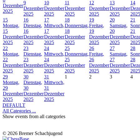
9
10
11
12
13
14
Dezember
Dezember
Dezember
Dezember
Dezember
Dezember
Dez
2025
2025
2025
2025
2025
2025
202
15
16
17
18
19
20
21
Montag,
Dienstag,
Mittwoch,
Donnerstag,
Freitag,
Samstag,
Sonn
15
16
17
18
19
20
21
Dezember
Dezember
Dezember
Dezember
Dezember
Dezember
Dez
2025
2025
2025
2025
2025
2025
202
22
23
24
25
26
27
28
Montag,
Dienstag,
Mittwoch,
Donnerstag,
Freitag,
Samstag,
Sonn
22
23
24
25
26
27
28
Dezember
Dezember
Dezember
Dezember
Dezember
Dezember
Dez
2025
2025
2025
2025
2025
2025
202
29
30
31
1
2
3
4
Montag,
Dienstag,
Mittwoch,
29
30
31
Dezember
Dezember
Dezember
2025
2025
2025
DEFAULT
All Categories ...
Show events from all categories
© 2026 Bremer Schachjugend