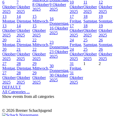
6
7
10
11
12
8 Oktober
9 Oktober
Oktober
Oktober
Oktober
Oktober
Oktober
2025
2025
2025
2025
2025
2025
2025
13
14
15
17
18
19
16
Montag,
Dienstag,
Mittwoch,
Freitag,
Samstag,
Sonntag,
Donnerstag,
13
14
15
17
18
19
16 Oktober
Oktober
Oktober
Oktober
Oktober
Oktober
Oktober
2025
2025
2025
2025
2025
2025
2025
20
21
22
24
25
26
23
Montag,
Dienstag,
Mittwoch,
Freitag,
Samstag,
Sonntag,
Donnerstag,
20
21
22
24
25
26
23 Oktober
Oktober
Oktober
Oktober
Oktober
Oktober
Oktober
2025
2025
2025
2025
2025
2025
2025
27
28
29
31
1
2
30
Montag,
Dienstag,
Mittwoch,
Freitag,
Donnerstag,
27
28
29
31
30 Oktober
Oktober
Oktober
Oktober
Oktober
2025
2025
2025
2025
2025
DEFAULT
All Categories ...
Show events from all categories
© 2026 Bremer Schachjugend