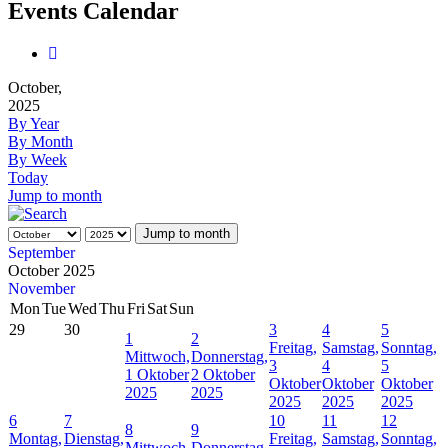
Events Calendar
October,
2025
By Year
By Month
By Week
Today
Jump to month
Jump to month
September
October 2025
November
Mon
Tue
Wed
Thu
Fri
Sat
Sun
29
30
3
4
5
1
2
Freitag,
Samstag,
Sonntag,
Mittwoch,
Donnerstag,
3
4
5
1 Oktober
2 Oktober
Oktober
Oktober
Oktober
2025
2025
2025
2025
2025
6
7
10
11
12
8
9
Montag,
Dienstag,
Freitag,
Samstag,
Sonntag,
Mittwoch,
Donnerstag,