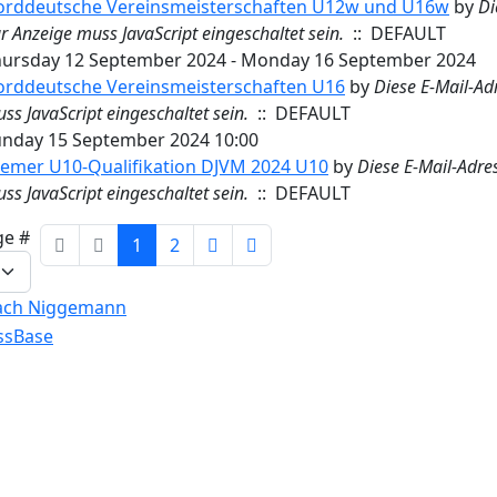
orddeutsche Vereinsmeisterschaften U12w und U16w
by
Di
r Anzeige muss JavaScript eingeschaltet sein.
:: DEFAULT
ursday 12 September 2024 - Monday 16 September 2024
rddeutsche Vereinsmeisterschaften U16
by
Diese E-Mail-Ad
ss JavaScript eingeschaltet sein.
:: DEFAULT
nday 15 September 2024 10:00
emer U10-Qualifikation DJVM 2024 U10
by
Diese E-Mail-Adre
ss JavaScript eingeschaltet sein.
:: DEFAULT
tion List Limit
ge #
1
2