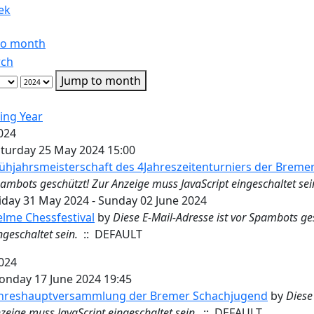
ek
to month
Jump to month
ing Year
024
turday 25 May 2024 15:00
ühjahrsmeisterschaft des 4Jahreszeitenturniers der Brem
ambots geschützt! Zur Anzeige muss JavaScript eingeschaltet sei
iday 31 May 2024 - Sunday 02 June 2024
lme Chessfestival
by
Diese E-Mail-Adresse ist vor Spambots ge
ngeschaltet sein.
:: DEFAULT
024
nday 17 June 2024 19:45
ahreshauptversammlung der Bremer Schachjugend
by
Diese
zeige muss JavaScript eingeschaltet sein.
:: DEFAULT