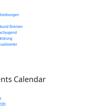
chreibungen
hbund Bremen
achjugend
klärung
ualisierter
nts Calendar
r
nth