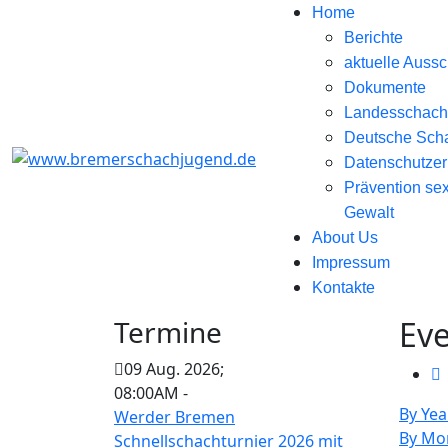
Home
Berichte
aktuelle Auss
Dokumente
Landesschac
Deutsche Sch
Datenschutzer
Prävention sex
Gewalt
About Us
Impressum
Kontakte
Termine
Eve
09 Aug. 2026
;
08:00AM
-
By Yea
Werder Bremen
By Mo
Schnellschachturnier 2026 mit