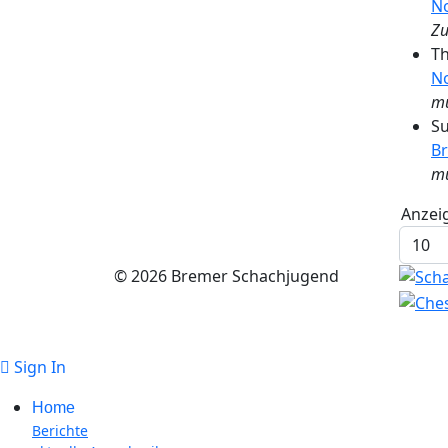
N
Zu
Th
No
mu
Su
Br
mu
Pagina
Anzei
© 2026 Bremer Schachjugend
Sign In
Home
Berichte