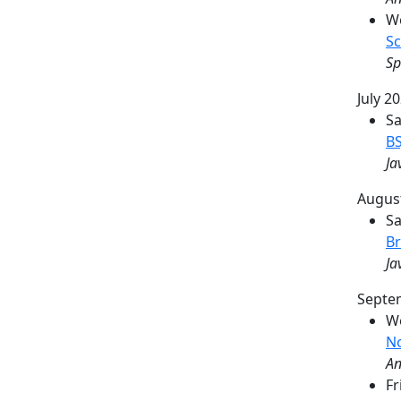
We
Sc
Sp
July 2
Sa
BS
Ja
Augus
Sa
Br
Ja
Septe
We
No
An
Fr