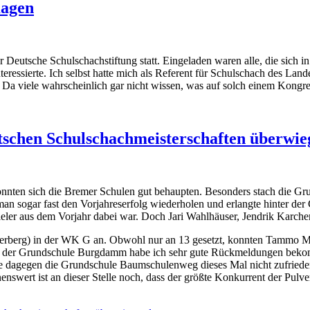
magen
 Deutsche Schulschachstiftung statt. Eingeladen waren alle, die sich i
Interessierte. Ich selbst hatte mich als Referent für Schulschach des 
e. Da viele wahrscheinlich gar nicht wissen, was auf solch einem Kongr
tschen Schulschachmeisterschaften überwie
nnten sich die Bremer Schulen gut behaupten. Besonders stach die Grun
an sogar fast den Vorjahreserfolg wiederholen und erlangte hinter de
ler aus dem Vorjahr dabei war. Doch Jari Wahlhäuser, Jendrik Karcher u
Hesterberg) in der WK G an. Obwohl nur an 13 gesetzt, konnten Tammo 
h von der Grundschule Burgdamm habe ich sehr gute Rückmeldungen bek
nte dagegen die Grundschule Baumschulenweg dieses Mal nicht zufriede
enswert ist an dieser Stelle noch, dass der größte Konkurrent der Pulv