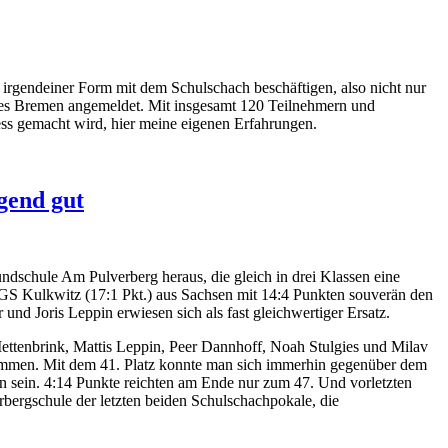
n irgendeiner Form mit dem Schulschach beschäftigen, also nicht nur
Landes Bremen angemeldet. Mit insgesamt 120 Teilnehmern und
ess gemacht wird, hier meine eigenen Erfahrungen.
gend gut
dschule Am Pulverberg heraus, die gleich in drei Klassen eine
r GS Kulkwitz (17:1 Pkt.) aus Sachsen mit 14:4 Punkten souverän den
nd Joris Leppin erwiesen sich als fast gleichwertiger Ersatz.
Mettenbrink, Mattis Leppin, Peer Dannhoff, Noah Stulgies und Milav
ommen. Mit dem 41. Platz konnte man sich immerhin gegenüber dem
n sein. 4:14 Punkte reichten am Ende nur zum 47. Und vorletzten
erbergschule der letzten beiden Schulschachpokale, die