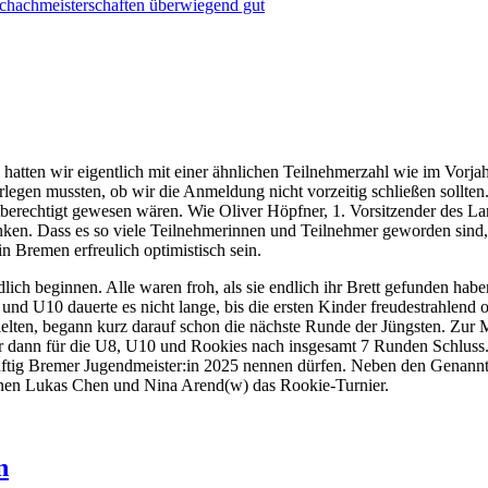
schachmeisterschaften überwiegend gut
hatten wir eigentlich mit einer ähnlichen Teilnehmerzahl wie im Vorja
legen mussten, ob wir die Anmeldung nicht vorzeitig schließen sollte
startberechtigt gewesen wären. Wie Oliver Höpfner, 1. Vorsitzender de
enken. Dass es so viele Teilnehmerinnen und Teilnehmer geworden sind,
n Bremen erfreulich optimistisch sein.
ch beginnen. Alle waren froh, als sie endlich ihr Brett gefunden haben 
8 und U10 dauerte es nicht lange, bis die ersten Kinder freudestrahle
elten, begann kurz darauf schon die nächste Runde der Jüngsten. Zur M
ar dann für die U8, U10 und Rookies nach insgesamt 7 Runden Schlu
ftig Bremer Jugendmeister:in 2025 nennen dürfen. Neben den Genannt
annen Lukas Chen und Nina Arend(w) das Rookie-Turnier.
n