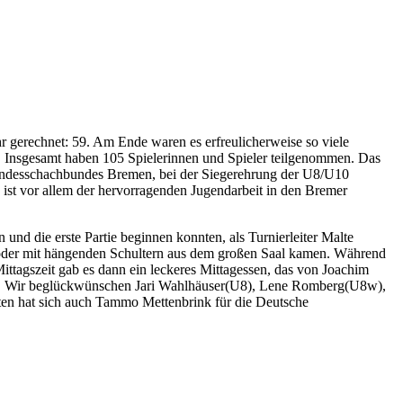
hr gerechnet: 59. Am Ende waren es erfreulicherweise so viele
n. Insgesamt haben 105 Spielerinnen und Spieler teilgenommen. Das
s Landesschachbundes Bremen, bei der Siegerehrung der U8/U10
 ist vor allem der hervorragenden Jugendarbeit in den Bremer
und die erste Partie beginnen konnten, als Turnierleiter Malte
nd oder mit hängenden Schultern aus dem großen Saal kamen. Während
ittagszeit gab es dann ein leckeres Mittagessen, das von Joachim
ss. Wir beglückwünschen Jari Wahlhäuser(U8), Lene Romberg(U8w),
en hat sich auch Tammo Mettenbrink für die Deutsche