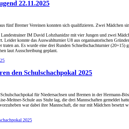
ugend 22.11.2025
 aus fünf Bremer Vereinen konnten sich qualifizieren. Zwei Mädchen
r Landestrainer IM David Lobzhanidze mit vier Jungen und zwei Mädchen
ert. Leider konnte das Auswahlturnier U8 aus organisatorischen Gründ
 traten an. Es wurde eine drei Runden Schnellschachturnier (20+15) ge
hen laut Ausschreibung geplant.
025
ren den Schulschachpokal 2025
Schulschachpokal für Niedersachsen und Bremen in der Hermann-Böse-Sc
Lise-Meitner-Schule aus Stuhr lag, die drei Mannschaften gemeldet hat
vorzuheben war dabei ihre Mannschaft, die nur mit Mädchen besetzt war
lschachpokal 2025