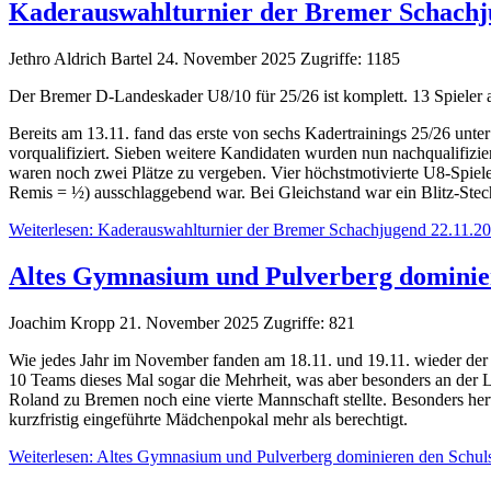
Kaderauswahlturnier der Bremer Schachj
Jethro Aldrich Bartel
24. November 2025
Zugriffe: 1185
Der Bremer D-Landeskader U8/10 für 25/26 ist komplett. 13 Spieler
Bereits am 13.11. fand das erste von sechs Kadertrainings 25/26 unte
vorqualifiziert. Sieben weitere Kandidaten wurden nun nachqualifizi
waren noch zwei Plätze zu vergeben. Vier höchstmotivierte U8-Spieler
Remis = ½) ausschlaggebend war. Bei Gleichstand war ein Blitz-Stec
Weiterlesen: Kaderauswahlturnier der Bremer Schachjugend 22.11.2
Altes Gymnasium und Pulverberg dominie
Joachim Kropp
21. November 2025
Zugriffe: 821
Wie jedes Jahr im November fanden am 18.11. und 19.11. wieder der 
10 Teams dieses Mal sogar die Mehrheit, was aber besonders an der 
Roland zu Bremen noch eine vierte Mannschaft stellte. Besonders her
kurzfristig eingeführte Mädchenpokal mehr als berechtigt.
Weiterlesen: Altes Gymnasium und Pulverberg dominieren den Schu