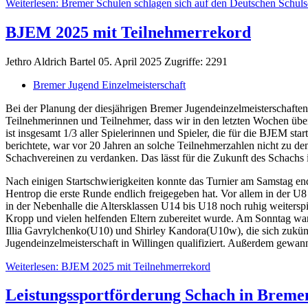
Weiterlesen: Bremer Schulen schlagen sich auf den Deutschen Schul
BJEM 2025 mit Teilnehmerrekord
Jethro Aldrich Bartel
05. April 2025
Zugriffe: 2291
Bremer Jugend Einzelmeisterschaft
Bei der Planung der diesjährigen Bremer Jugendeinzelmeisterschaften 
Teilnehmerinnen und Teilnehmer, dass wir in den letzten Wochen über
ist insgesamt 1/3 aller Spielerinnen und Spieler, die für die BJEM 
berichtete, war vor 20 Jahren an solche Teilnehmerzahlen nicht zu d
Schachvereinen zu verdanken. Das lässt für die Zukunft des Schachs i
Nach einigen Startschwierigkeiten konnte das Turnier am Samstag endli
Hentrop die erste Runde endlich freigegeben hat. Vor allem in der U
in der Nebenhalle die Altersklassen U14 bis U18 noch ruhig weiterspi
Kropp und vielen helfenden Eltern zubereitet wurde. Am Sonntag w
Illia Gavrylchenko(U10) und Shirley Kandora(U10w), die sich zukün
Jugendeinzelmeisterschaft in Willingen qualifiziert. Außerdem gew
Weiterlesen: BJEM 2025 mit Teilnehmerrekord
Leistungssportförderung Schach in Breme