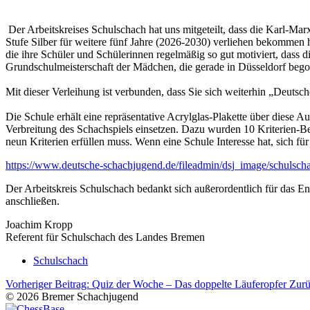
Der Arbeitskreises Schulschach hat uns mitgeteilt, dass die Karl-Ma
Stufe Silber für weitere fünf Jahre (2026-2030) verliehen bekommen ha
die ihre Schüler und Schülerinnen regelmäßig so gut motiviert, dass 
Grundschulmeisterschaft der Mädchen, die gerade in Düsseldorf bego
Mit dieser Verleihung ist verbunden, dass Sie sich weiterhin „Deuts
Die Schule erhält eine repräsentative Acrylglas-Plakette über diese
Verbreitung des Schachspiels einsetzen. Dazu wurden 10 Kriterien-Ber
neun Kriterien erfüllen muss. Wenn eine Schule Interesse hat, sich f
https://www.deutsche-schachjugend.de/fileadmin/dsj_image/schuls
Der Arbeitskreis Schulschach bedankt sich außerordentlich für das
anschließen.
Joachim Kropp
Referent für Schulschach des Landes Bremen
Schulschach
Vorheriger Beitrag: Quiz der Woche – Das doppelte Läuferopfer
Zur
© 2026 Bremer Schachjugend