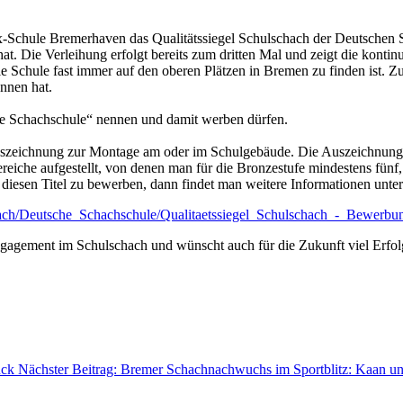
rx-Schule Bremerhaven das Qualitätssiegel Schulschach der Deutschen 
t. Die Verleihung erfolgt bereits zum dritten Mal und zeigt die kontin
die Schule fast immer auf den oberen Plätzen in Bremen zu finden ist.
nnen hat.
che Schachschule“ nennen und damit werben dürfen.
 Auszeichnung zur Montage am oder im Schulgebäude. Die Auszeichnung s
eiche aufgestellt, von denen man für die Bronzestufe mindestens fünf, 
ür diesen Titel zu bewerben, dann findet man weitere Informationen unte
chach/Deutsche_Schachschule/Qualitaetssiegel_Schulschach_-_Bewer
 Engagement im Schulschach und wünscht auch für die Zukunft viel Erf
ück
Nächster Beitrag: Bremer Schachnachwuchs im Sportblitz: Kaan u