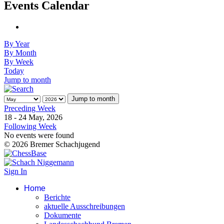
Events Calendar
By Year
By Month
By Week
Today
Jump to month
Jump to month
Preceding Week
18 - 24 May, 2026
Following Week
No events were found
© 2026 Bremer Schachjugend
Sign In
Home
Berichte
aktuelle Ausschreibungen
Dokumente